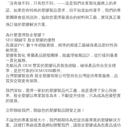
「沒有做不到，只有想不到」——這是我們在客製化服務上的承
諾。如果您有特殊的塑膠製品需求，但不知道如何著手，我們的專
業團隊會提供諮詢，協助您選擇最適合的材料和工藝，實現真正量
身訂做的塑膠解決方案。
為什麼選擇殷全塑膠？
SEO 關鍵字 殷全塑膠的優勢
高週波PVC 數十年經驗累積，精準的熔接工藝確保產品密封性與
耐用度。
塑膠客製化 專屬產品開發團隊，能處理複雜設計，從打樣到量產
一貫化服務。
充氣玩具 OEM 豐富的塑膠玩具製造經驗，確保產品符合安全標
準，是您可靠的OEM/ODM夥伴。
台灣塑膠製造商 殷全塑膠有限公司堅持在台灣提供專業服務，品
質與交期更有保障。
我們深知，選擇一家好的塑膠製品代工廠，就是選擇了安心與效
率。殷全塑膠以專業製造為本，不斷提升技術，只為成為您最堅實
的後盾。
立即聯絡我們，開啟您的塑膠製品開發之旅！
不論您的專案規模大小，我們都期待為您提供最專業的塑膠解決方
案。請撥打專線或透過網站聯繫我們，讓殷全塑膠成為您產品成功