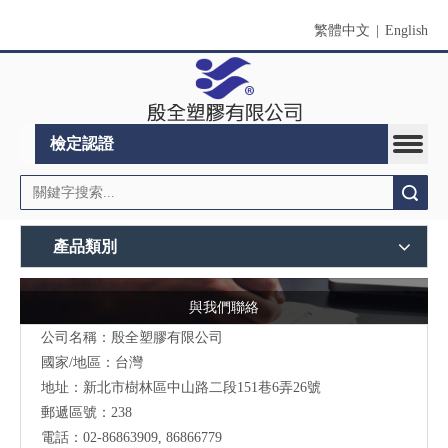
繁體中文
|
English
檢定認證
搜索
產品類別
與我們聯絡
公司名稱：殷全塑膠有限公司
國家/地區：台灣
地址：
新北市
樹林區中山路二段151巷6弄26號
郵遞區號：238
電話：02-86863909, 86866779