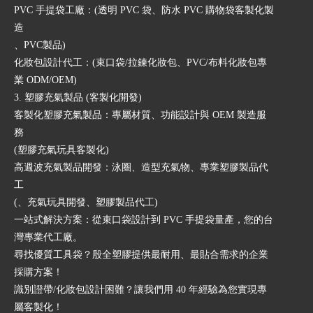
PVC 手提袋工廠：(透明 PVC 袋、防水 PVC 購物袋客製化製
造
、PVC製品)
化妝包設計代工：(束口袋/拉鍊化妝包、PVC/布料化妝包專
業 ODM/OEM)
3. 塑膠充氣製品 (客製化開發)
客製化塑膠充氣製品：專屬材質、功能設計與 OEM 製造服
務
(塑膠充氣玩具客製化)
高週波充氣製品開發：泳圈、造型充氣物、專業塑膠製品代
工
(、充氣玩具開發、塑膠製品代工)
一站式解決方案：從束口袋設計到 PVC 手提袋量產，您的台
灣專業代工廠。
尋找優質工具袋？殷全塑膠提供最耐用、最貼合需求的企業
採購方案！
識別證帶/化妝包設計困難？讓我們用 40 年經驗為您實現專
屬客製化！