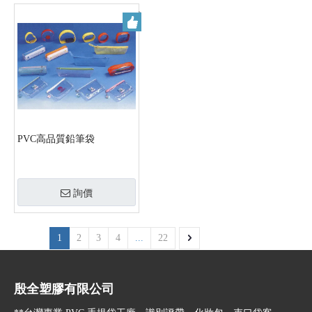
PVC高品質鉛筆袋
詢價
1
2
3
4
...
22
殷全塑膠有限公司