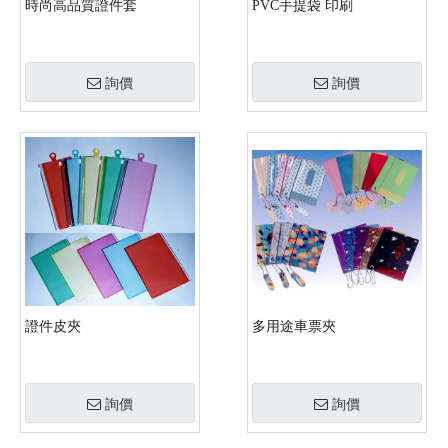
時尚高品質證件套
PVC手提袋 印刷
詢價
詢價
證件皮夾
多用途車票夾
詢價
詢價