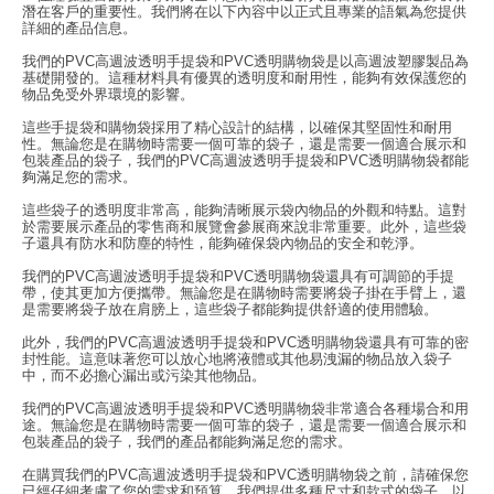
潛在客戶的重要性。我們將在以下內容中以正式且專業的語氣為您提供
詳細的產品信息。
我們的PVC高週波透明手提袋和PVC透明購物袋是以高週波塑膠製品為
基礎開發的。這種材料具有優異的透明度和耐用性，能夠有效保護您的
物品免受外界環境的影響。
這些手提袋和購物袋採用了精心設計的結構，以確保其堅固性和耐用
性。無論您是在購物時需要一個可靠的袋子，還是需要一個適合展示和
包裝產品的袋子，我們的PVC高週波透明手提袋和PVC透明購物袋都能
夠滿足您的需求。
這些袋子的透明度非常高，能夠清晰展示袋內物品的外觀和特點。這對
於需要展示產品的零售商和展覽會參展商來說非常重要。此外，這些袋
子還具有防水和防塵的特性，能夠確保袋內物品的安全和乾淨。
我們的PVC高週波透明手提袋和PVC透明購物袋還具有可調節的手提
帶，使其更加方便攜帶。無論您是在購物時需要將袋子掛在手臂上，還
是需要將袋子放在肩膀上，這些袋子都能夠提供舒適的使用體驗。
此外，我們的PVC高週波透明手提袋和PVC透明購物袋還具有可靠的密
封性能。這意味著您可以放心地將液體或其他易洩漏的物品放入袋子
中，而不必擔心漏出或污染其他物品。
我們的PVC高週波透明手提袋和PVC透明購物袋非常適合各種場合和用
途。無論您是在購物時需要一個可靠的袋子，還是需要一個適合展示和
包裝產品的袋子，我們的產品都能夠滿足您的需求。
在購買我們的PVC高週波透明手提袋和PVC透明購物袋之前，請確保您
已經仔細考慮了您的需求和預算。我們提供多種尺寸和款式的袋子，以