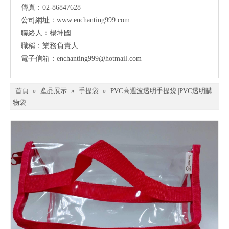
傳真：02-86847628
公司網址：www.enchanting999.com
聯絡人：楊坤國
職稱：業務負責人
電子信箱：enchanting999@hotmail.com
首頁
»
產品展示
»
手提袋
»
PVC高週波透明手提袋 |PVC透明購
物袋