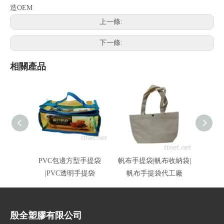
造OEM
上一條:
下一條:
相關產品
PVC包邊方型手提袋
帆布手提袋|帆布收納袋|
高週
|PVC透明手提袋
帆布手提袋代工廠
色|
殷全塑膠有限公司