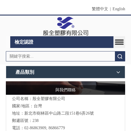
繁體中文
|
English
檢定認證
搜索
產品類別
與我們聯絡
公司名稱：殷全塑膠有限公司
國家/地區：台灣
地址：
新北市
樹林區中山路二段151巷6弄26號
郵遞區號：238
電話：02-86863909, 86866779