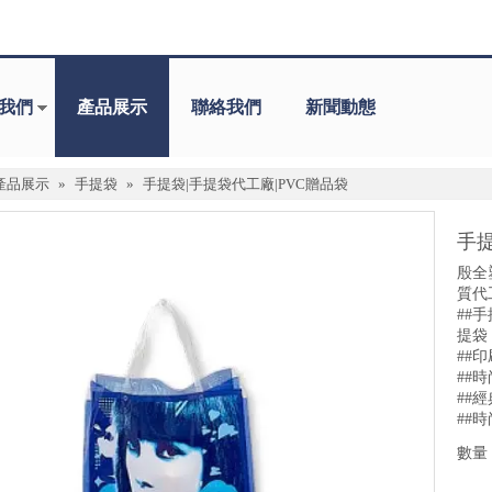
我們
產品展示
聯絡我們
新聞動態
產品展示
»
手提袋
»
手提袋|手提袋代工廠|PVC贈品袋
手提
殷全
質代
##
提袋
##
##
##
##
數量