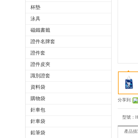
杯墊
泳具
磁鐵書籤
證件名牌套
證件套
證件皮夾
識別證套
資料袋
購物袋
分享到:
針車包
型號：
H
針車袋
產品描
鉛筆袋