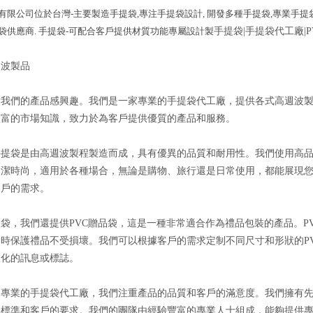
有限公司位於台灣-主要製造
手提袋
,
專注
手提袋
設計, 開發多種
手提袋
,
專業
手提
袋
供應商.
手提袋
-可配合客戶提供材質功能專屬設計製
手提袋|手提袋代工廠|P
週波製品
對我們的產品感興趣。我們是一家專業的手提袋代工廠，提供各式高週波製
豐富的市場知識，致力於為客戶提供優質的產品和服務。
手提袋是由高週波製程製造而成，具有優異的品質和耐用性。我們使用高品
簡潔時尚，適用於各種場合，無論是購物、旅行還是日常使用，都能展現
客戶的需求。
袋，我們還提供PVC贈品袋，這是一種非常適合作為禮品包裝的產品。P
同時保護禮品不受損壞。我們可以根據客戶的需求定制不同尺寸和形狀的P
人化的訊息或標誌。
家專業的手提袋代工廠，我們注重產品的品質和客戶的滿意度。我們擁有
際標準和客戶的要求。我們的團隊由經驗豐富的專業人士組成，能夠提供