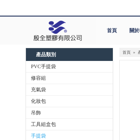
首頁
關於
首頁
»
產品類別
PVC手提袋
修容組
充氣袋
化妝包
吊飾
工具組盒包
手提袋