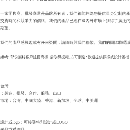
是一家零售商、批發商還是品牌所有者，我們都能夠為您提供量身定制的
的交貨時間和競爭力的價格。我們的產品已經在國內外市場上獲得了廣泛
的期望。
對我們的產品感興趣或有任何疑問，請隨時與我們聯繫。我們的團隊將竭
參考. 部份屬於客戶註冊商標. 需取得授權, 方可製造*歡迎提供原樣或設計圖檔 共
：台灣
式：製造、批發、合作、服務、出口
標市場：台灣、中國大陸、香港、新加坡、全球、中美洲
點
設計或logo：可接受特別設計或LOGO
促銷品或禮贈品