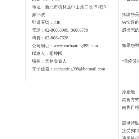
地址：
新北市
樹林區中山路二段151巷6
無論您
弄26號
供快速
郵遞區號：238
超出您
電話：02-86863909, 86866779
傳真：02-86847628
如果您
公司網址：www.enchanting999.com
聯絡人：楊坤國
*目錄僅供
職稱：業務負責人
電子信箱：enchanting999@hotmail.com
原產地
銷售方
銷售目
競爭特
接受獨特
適用於