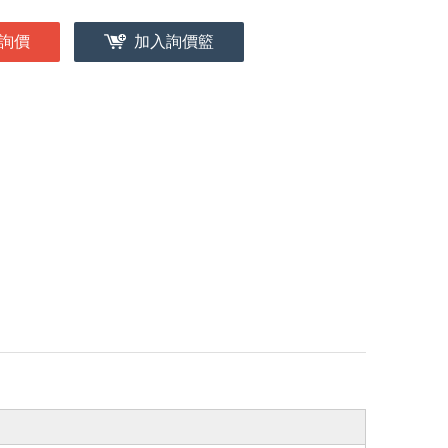
詢價
加入詢價籃