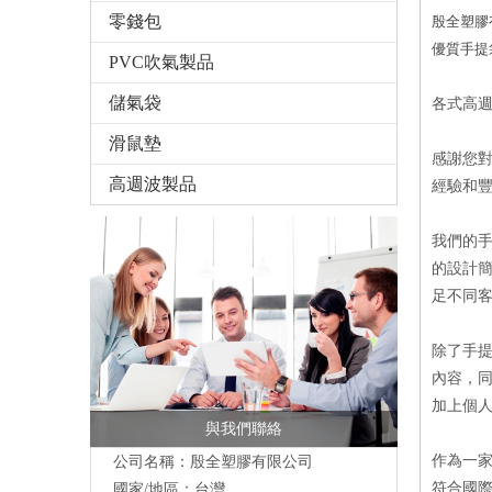
零錢包
殷全塑膠
優質
手提
PVC吹氣製品
儲氣袋
各式高
滑鼠墊
感謝您
高週波製品
經驗和
我們的
的設計
足不同
除了手提
內容，
加上個
與我們聯絡
作為一
公司名稱：殷全塑膠有限公司
符合國
國家/地區：台灣