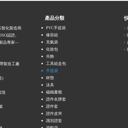
產品分類
PVC手提袋
客製化製造商
修容組
ISO認證。
充氣袋
氣製品專家—
化妝包
吊飾
工具組盒包
帶製造工廠
手提袋
杯墊
造)
泳具
磁鐵書籤
製造
證件名牌套
證件套
業
證件皮夾
識別證套
資料袋