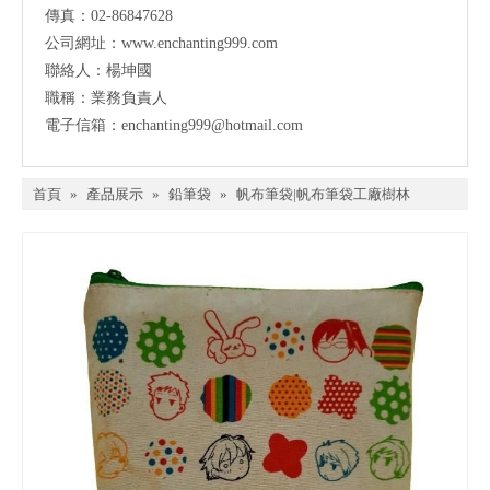
傳真：02-86847628
公司網址：www.enchanting999.com
聯絡人：楊坤國
職稱：業務負責人
電子信箱：enchanting999@hotmail.com
首頁
»
產品展示
»
鉛筆袋
»
帆布筆袋|帆布筆袋工廠樹林