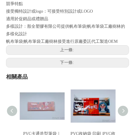
競爭特點
接受獨特設計或logo：可接受特別設計或LOGO
適用於促銷品或禮贈品
多樣設計：殷全塑膠有限公司提供帆布筆袋|帆布筆袋工廠樹林的
多樣化設計
帆布筆袋|帆布筆袋工廠樹林接受進行原廠委託代工製造OEM
上一條:
下一條:
相關產品
PVC卡通造型筆袋｜
PVC收納袋 印刷 |PVC收
PVC鉛