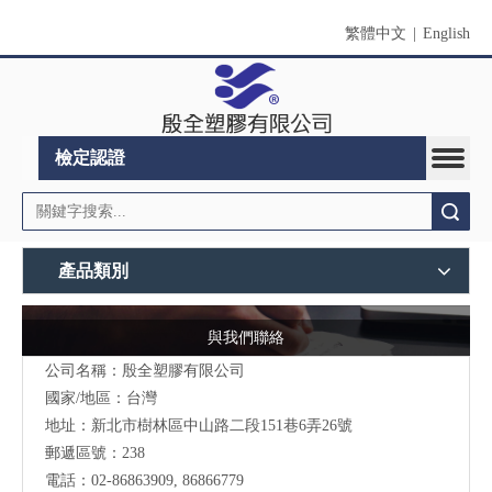
繁體中文
|
English
檢定認證
搜索
產品類別
與我們聯絡
公司名稱：殷全塑膠有限公司
國家/地區：台灣
地址：
新北市
樹林區中山路二段151巷6弄26號
郵遞區號：238
電話：02-86863909, 86866779