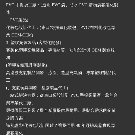
PVC 手提袋工廠：(透明 PVC 袋、防水 PVC 購物袋客製化製
造
、PVC製品)
化妝包設計代工：(束口袋/拉鍊化妝包、PVC/布料化妝包專
業 ODM/OEM)
3. 塑膠充氣製品 (客製化開發)
客製化塑膠充氣製品：專屬材質、功能設計與 OEM 製造服
務
(塑膠充氣玩具客製化)
高週波充氣製品開發：泳圈、造型充氣物、專業塑膠製品代
工
(、充氣玩具開發、塑膠製品代工)
一站式解決方案：從束口袋設計到 PVC 手提袋量產，您的台
灣專業代工廠。
尋找優質工具袋？殷全塑膠提供最耐用、最貼合需求的企業
採購方案！
識別證帶/化妝包設計困難？讓我們用 40 年經驗為您實現專
屬客製化！