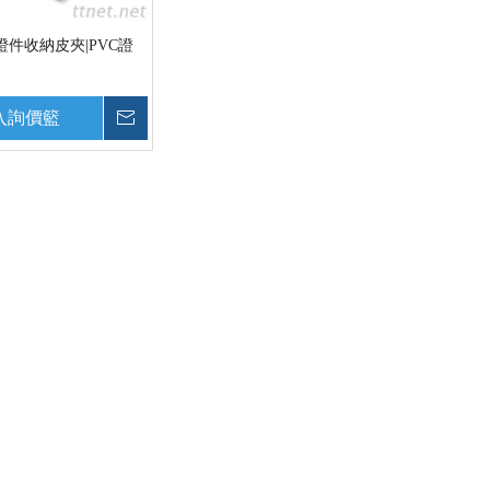
證件收納皮夾|PVC證
入詢價籃
詢價