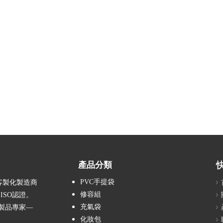
產品分類
PVC手提袋
客製化製造商
修容組
ISO認證。
充氣袋
氣製品專家—
化妝包