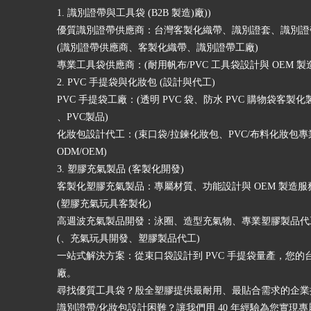
1. 識別證帶與工具袋 (B2B 製造)廠))
優質識別證帶供應商：台灣客製化織帶、識別證套、識別證
(識別證帶供應商、客製化織帶、識別證帶工廠)
專業工具袋供應商：(耐用帆布/PVC 工具袋設計與 OEM 製
2. PVC 手提袋與化妝包 (設計與代工)
PVC 手提袋工廠：(透明 PVC 袋、防水 PVC 購物袋客製化
、PVC製品)
化妝包設計代工：(束口袋/拉鍊化妝包、PVC/布料化妝包專
ODM/OEM)
3. 塑膠充氣製品 (客製化開發)
客製化塑膠充氣製品：專屬材質、功能設計與 OEM 製造服
(塑膠充氣玩具客製化)
高週波充氣製品開發：泳圈、造型充氣物、專業塑膠製品代
(、充氣玩具開發、塑膠製品代工)
一站式解決方案：從束口袋設計到 PVC 手提袋量產，您的
廠。
尋找優質工具袋？殷全塑膠提供最耐用、最貼合需求的企業
識別證帶/化妝包設計困難？讓我們用 40 年經驗為您實現