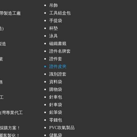
吊飾
工具組盒包
帶製造工廠
手提袋
杯墊
造)
泳具
磁鐵書籤
製造
證件名牌套
證件套
業
證件皮夾
識別證套
資料袋
務
購物袋
針車包
工
針車袋
鉛筆袋
台灣專業代工
零錢包
PVC吹氣製品
採購方案！
儲氣袋
專屬客製化！