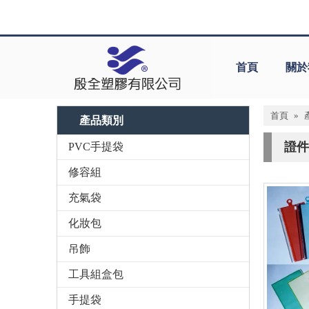
首頁
關於
首頁
»
產品類別
證件
PVC手提袋
修容組
充氣袋
化妝包
吊飾
工具組盒包
手提袋