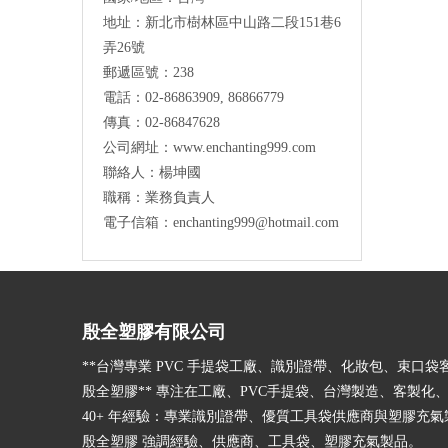
地址：
新北市
樹林區中山路二段151巷6
弄26號
郵遞區號：238
電話：02-86863909, 86866779
傳真：02-86847628
公司網址：www.enchanting999.com
聯絡人：楊坤國
職稱：業務負責人
電子信箱：enchanting999@hotmail.com
殷全塑膠有限公司
**台灣專業 PVC 手提袋工廠、識別證帶、化妝包、束口袋
殷全塑膠** 專注在工廠、PVC手提袋、台灣製造、客製化、
40+ 年經驗：專業識別證帶、優質工具袋供應商與塑膠充
殷全塑膠 強調經驗、供應商、工具袋、塑膠充氣製品。