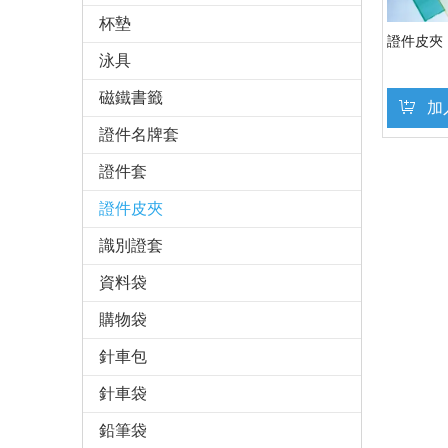
杯墊
證件皮夾
泳具
磁鐵書籤
加
證件名牌套
證件套
證件皮夾
識別證套
資料袋
購物袋
針車包
針車袋
鉛筆袋